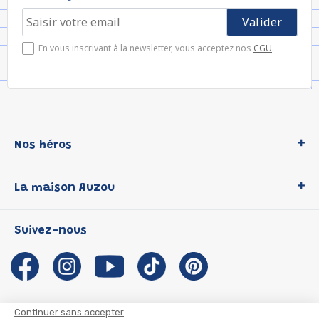
En vous inscrivant à la newsletter, vous acceptez nos
CGU
.
Nos héros
Loup
La maison Auzou
P'tit Loup
Les Héros du CP
Qui sommes-nous ?
Suivez-nous
Les Influenceuses
Notre histoire
Migali
Auzou s'engage
Petite Taupe
Auteurs et illustrateurs Auzou
Azuro
Nous rejoindre
Continuer sans accepter