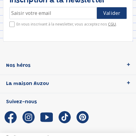
Inscription à la newsletter
En vous inscrivant à la newsletter, vous acceptez nos
CGU
.
Nos héros
Loup
La maison Auzou
P'tit Loup
Les Héros du CP
Qui sommes-nous ?
Suivez-nous
Les Influenceuses
Notre histoire
Migali
Auzou s'engage
Petite Taupe
Auteurs et illustrateurs Auzou
Azuro
Nous rejoindre