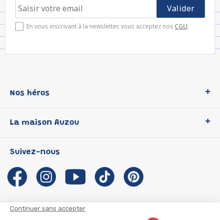
En vous inscrivant à la newsletter, vous acceptez nos
CGU
.
Nos héros
Loup
La maison Auzou
P'tit Loup
Les Héros du CP
Qui sommes-nous ?
Suivez-nous
Les Influenceuses
Notre histoire
Migali
Auzou s'engage
Petite Taupe
Auteurs et illustrateurs Auzou
Azuro
Nous rejoindre
Continuer sans accepter
Ma Boîte à Héros
Nous contacter