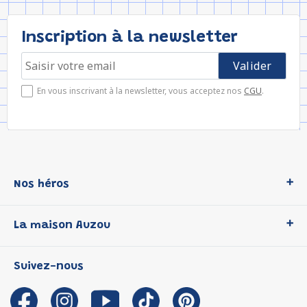
Inscription à la newsletter
En vous inscrivant à la newsletter, vous acceptez nos
CGU
.
Nos héros
Loup
La maison Auzou
P'tit Loup
Les Héros du CP
Qui sommes-nous ?
Suivez-nous
Les Influenceuses
Notre histoire
Migali
Auzou s'engage