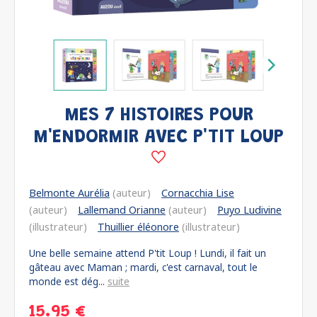
MES 7 HISTOIRES POUR
M'ENDORMIR AVEC P'TIT LOUP
Belmonte Aurélia
(auteur)
Cornacchia Lise
(auteur)
Lallemand Orianne
(auteur)
Puyo Ludivine
(illustrateur)
Thuillier éléonore
(illustrateur)
Une belle semaine attend P'tit Loup ! Lundi, il fait un
gâteau avec Maman ; mardi, c'est carnaval, tout le
monde est dég...
suite
15.95 €