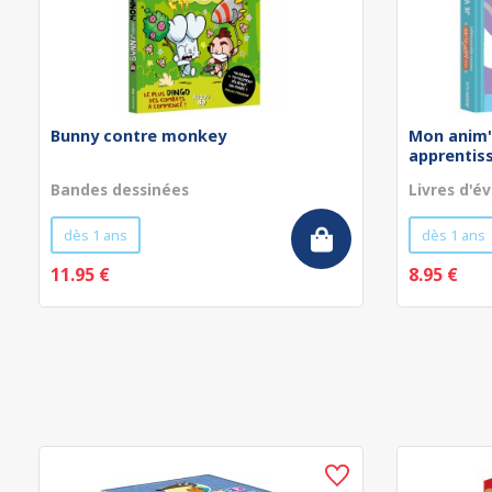
Bunny contre monkey
Mon anim'
apprentissa
Bandes dessinées
Livres d'év
dès 1 ans
dès 1 ans
11.95 €
8.95 €