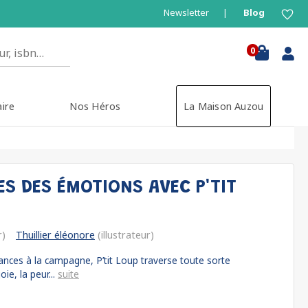
Newsletter
Blog
0
aire
Nos Héros
La Maison Auzou
ES DES ÉMOTIONS AVEC P'TIT
r)
Thuillier éléonore
(illustrateur)
nces à la campagne, P’tit Loup traverse toute sorte
oie, la peur...
suite