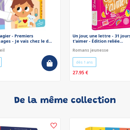
agier - Premiers
Un jour, une lettre - 31 jou
ges - Je vais chez le d...
t'aimer - Édition reliée...
eil
Romans jeunesse
dès 1 ans
27.95 €
De la même collection