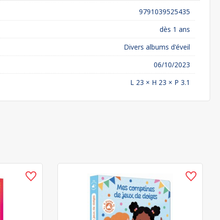
9791039525435
dès 1 ans
Divers albums d'éveil
06/10/2023
L 23 × H 23 × P 3.1