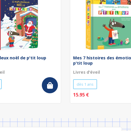
leux noël de p'tit loup
Mes 7 histoires des émoti
p'tit loup
eil
Livres d'éveil
dès 1 ans
15.95 €