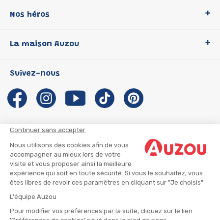
Nos héros
Loup
La maison Auzou
P'tit Loup
Les Héros du CP
Qui sommes-nous ?
Suivez-nous
Les Influenceuses
Notre histoire
Migali
Auzou s'engage
Petite Taupe
Auteurs et illustrateurs Auzou
Azuro
Nous rejoindre
Continuer sans accepter
Ma Boîte à Héros
Nous contacter
Nous utilisons des cookies afin de vous
CGU
Suivre mon colis
accompagner au mieux lors de votre
visite et vous proposer ainsi la meilleure
Infos consommateur
CGV
expérience qui soit en toute sécurité. Si vous le souhaitez, vous
Mentions légales
êtes libres de revoir ces paramètres en cliquant sur "Je choisis"
Nous rejoindre
L'équipe Auzou
Pour modifier vos préférences par la suite, cliquez sur le lien