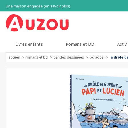
Une maison engagée (en savoir plus)
Livres enfants
Romans et BD
Activi
accueil
romans et bd
bandes dessinées
bd ados
la drôle d