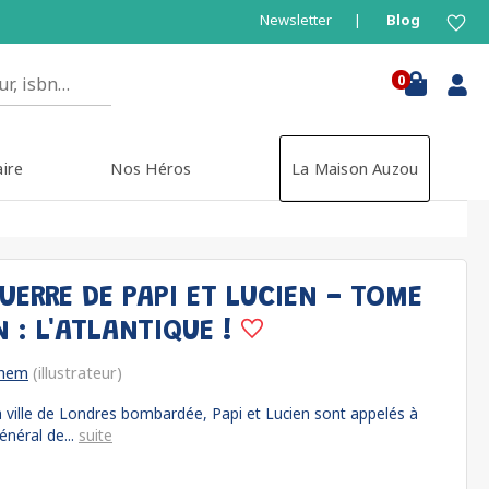
Newsletter
Blog
0
aire
Nos Héros
La Maison Auzou
UERRE DE PAPI ET LUCIEN - TOME
N : L'ATLANTIQUE !
hem
(illustrateur)
 ville de Londres bombardée, Papi et Lucien sont appelés à
énéral de...
suite