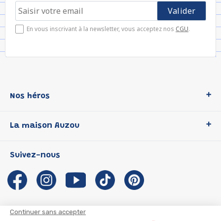
En vous inscrivant à la newsletter, vous acceptez nos
CGU
.
Nos héros
Loup
La maison Auzou
P'tit Loup
Les Héros du CP
Qui sommes-nous ?
Suivez-nous
Les Influenceuses
Notre histoire
Migali
Auzou s'engage
Petite Taupe
Auteurs et illustrateurs Auzou
Azuro
Nous rejoindre
Continuer sans accepter
Ma Boîte à Héros
Nous contacter