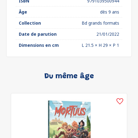
ISBN
9791039500944
Âge
dès 9 ans
Collection
Bd grands formats
Date de parution
21/01/2022
Dimensions en cm
L 21.5 × H 29 × P 1
Du même âge