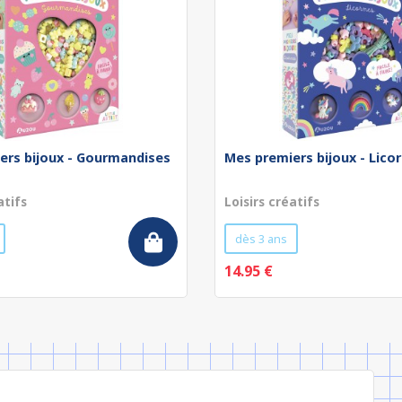
ers bijoux - Gourmandises
Mes premiers bijoux - Lico
atifs
Loisirs créatifs
dès 3 ans
14.95 €