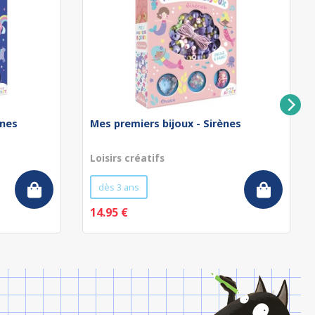
rnes
Mes premiers bijoux - Sirènes
Loisirs créatifs
dès 3 ans
14.95 €