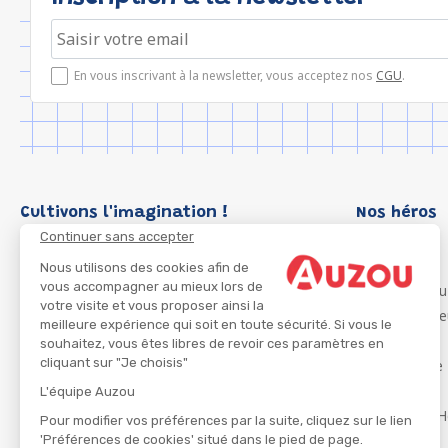
En vous inscrivant à la newsletter, vous acceptez nos
CGU
.
Cultivons l'imagination !
Nos héros
Continuer sans accepter
Loup
P'tit Loup
Nous utilisons des cookies afin de
vous accompagner au mieux lors de
Les Héros du
votre visite et vous proposer ainsi la
Les Influenc
meilleure expérience qui soit en toute sécurité. Si vous le
Migali
souhaitez, vous êtes libres de revoir ces paramètres en
cliquant sur "Je choisis"
Petite Taupe
Azuro
L'équipe Auzou
Ma Boîte à H
Pour modifier vos préférences par la suite, cliquez sur le lien
'Préférences de cookies' situé dans le pied de page.