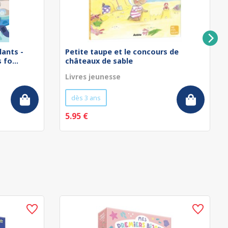
lants -
Petite taupe et le concours de
fo...
châteaux de sable
Livres jeunesse
dès 3 ans
5.95 €