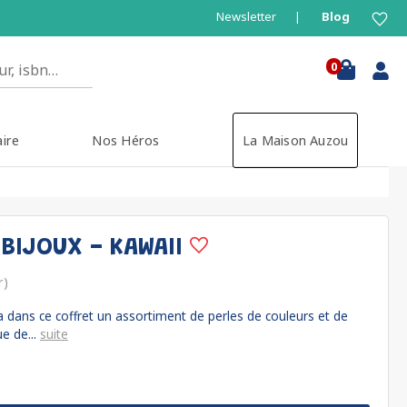
Newsletter
Blog
0
aire
Nos Héros
La Maison Auzou
 BIJOUX - KAWAII
r)
a dans ce coffret un assortiment de perles de couleurs et de
ue de...
suite