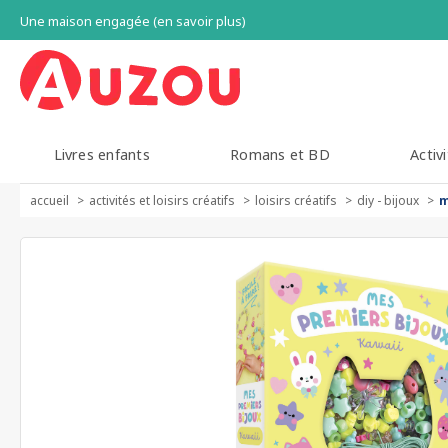
Une maison engagée (en savoir plus)
Livres enfants
Romans et BD
Activi
accueil
activités et loisirs créatifs
loisirs créatifs
diy - bijoux
m