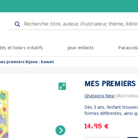
tés et loisirs créatifs
Jeux enfants
Parascol
es premiers bijoux - kawaii
MES PREMIERS
Ghataora Nina
(illustrateu
Dès 3 ans, l’enfant trouver
formes différentes, ainsi q
14.95 €