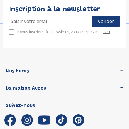
Inscription à la newsletter
En vous inscrivant à la newsletter, vous acceptez nos
CGU
.
Nos héros
Loup
La maison Auzou
P'tit Loup
Les Héros du CP
Qui sommes-nous ?
Suivez-nous
Les Influenceuses
Notre histoire
Migali
Auzou s'engage
Petite Taupe
Auteurs et illustrateurs Auzou