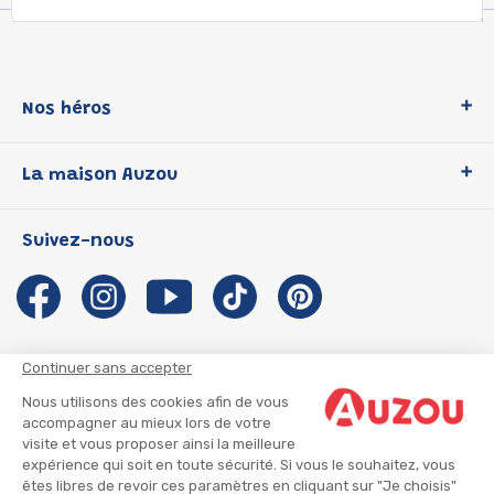
Nos héros
Loup
La maison Auzou
P'tit Loup
Les Héros du CP
Qui sommes-nous ?
Suivez-nous
Les Influenceuses
Notre histoire
Migali
Auzou s'engage
Petite Taupe
Auteurs et illustrateurs Auzou
Azuro
Nous rejoindre
Continuer sans accepter
Ma Boîte à Héros
Nous contacter
Nous utilisons des cookies afin de vous
CGU
Suivre mon colis
accompagner au mieux lors de votre
visite et vous proposer ainsi la meilleure
Infos consommateur
CGV
expérience qui soit en toute sécurité. Si vous le souhaitez, vous
Mentions légales
êtes libres de revoir ces paramètres en cliquant sur "Je choisis"