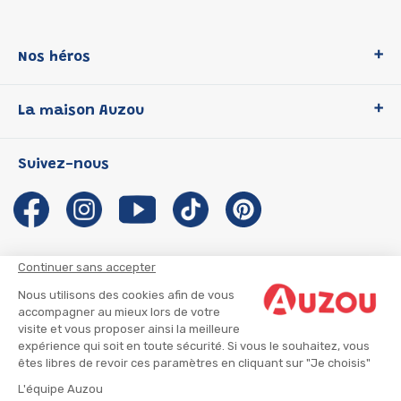
Nos héros
Loup
La maison Auzou
P'tit Loup
Les Héros du CP
Qui sommes-nous ?
Suivez-nous
Les Influenceuses
Notre histoire
Migali
Auzou s'engage
Petite Taupe
Auteurs et illustrateurs Auzou
Azuro
Nous rejoindre
Continuer sans accepter
Ma Boîte à Héros
Nous contacter
Nous utilisons des cookies afin de vous
CGU
Suivre mon colis
accompagner au mieux lors de votre
visite et vous proposer ainsi la meilleure
Infos consommateur
CGV
expérience qui soit en toute sécurité. Si vous le souhaitez, vous
Mentions légales
êtes libres de revoir ces paramètres en cliquant sur "Je choisis"
Nous rejoindre
L'équipe Auzou