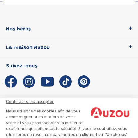
Nos héros
Loup
La maison Auzou
P'tit Loup
Les Héros du CP
Qui sommes-nous ?
Suivez-nous
Les Influenceuses
Notre histoire
Migali
Auzou s'engage
Petite Taupe
Auteurs et illustrateurs Auzou
Azuro
Nous rejoindre
Continuer sans accepter
Ma Boîte à Héros
Nous contacter
Nous utilisons des cookies afin de vous
CGU
Suivre mon colis
accompagner au mieux lors de votre
visite et vous proposer ainsi la meilleure
Infos consommateur
CGV
expérience qui soit en toute sécurité. Si vous le souhaitez, vous
Mentions légales
êtes libres de revoir ces paramètres en cliquant sur "Je choisis"