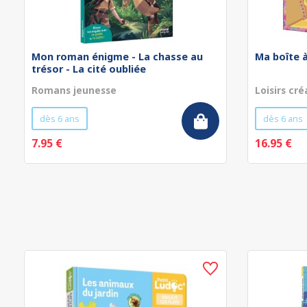
Mon roman énigme - La chasse au
Ma boîte à
trésor - La cité oubliée
Romans jeunesse
Loisirs cré
dès 6 ans
dès 6 ans
7.95 €
16.95 €