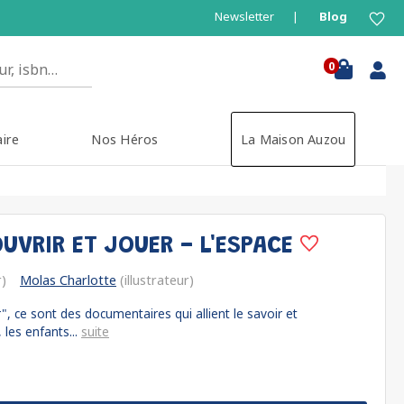
Newsletter
Blog
0
aire
Nos Héros
La Maison Auzou
UVRIR ET JOUER - L'ESPACE
)
Molas Charlotte
(illustrateur)
", ce sont des documentaires qui allient le savoir et
 les enfants...
suite