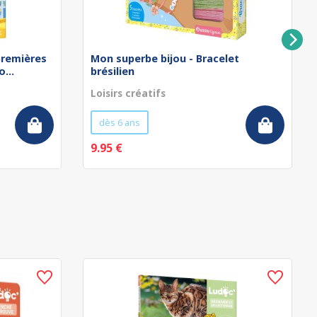
remières
Mon superbe bijou - Bracelet
...
brésilien
Loisirs créatifs
dès 6 ans
9.95 €