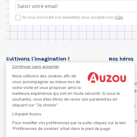
En vous inscrivant à la newsletter, vous acceptez nos
CGU
.
Cultivons l'imagination !
Nos héros
Continuer sans accepter
Loup
P'tit Loup
Nous utilisons des cookies afin de
vous accompagner au mieux lors de
Les Héros du
votre visite et vous proposer ainsi la
Les Influenc
meilleure expérience qui soit en toute sécurité. Si vous le
Migali
souhaitez, vous êtes libres de revoir ces paramètres en
cliquant sur "Je choisis"
Petite Taupe
Azuro
L'équipe Auzou
Ma Boîte à H
Pour modifier vos préférences par la suite, cliquez sur le lien
'Préférences de cookies' situé dans le pied de page.