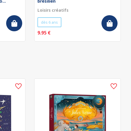
...
brésilien
Loisirs créatifs
dès 6 ans
9.95 €