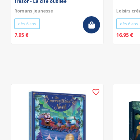
trésor - La cité oubliée
Romans jeunesse
Loisirs cré
dès 6 ans
dès 6 ans
7.95 €
16.95 €