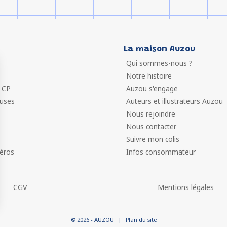
La maison Auzou
Qui sommes-nous ?
Notre histoire
 CP
Auzou s'engage
euses
Auteurs et illustrateurs Auzou
Nous rejoindre
Nous contacter
Suivre mon colis
éros
Infos consommateur
CGV
Mentions légales
 vos Options
© 2026 - AUZOU
|
Plan du site
paramètres de confidentialité, en garantissant la conformit