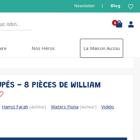
Newsletter
Blog
0
aire
Nos Héros
La Maison Auzou
PÉS - 8 PIÈCES DE WILLIAM
Hamzi Farah
(auteur)
Waters Fiona
(auteur)
Videlo