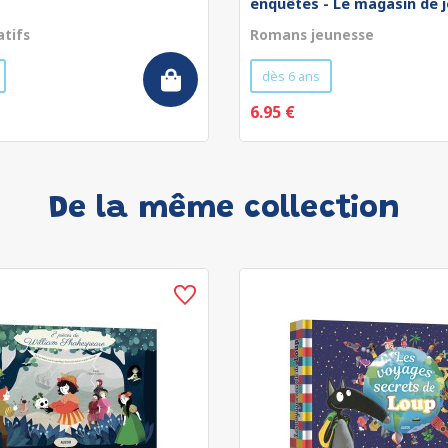
enquêtes - Le magasin de jo
atifs
Romans jeunesse
dès 6 ans
6.95 €
De la même collection