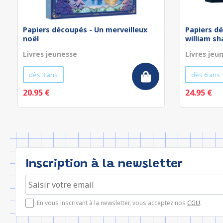
Papiers découpés - Un merveilleux
Papiers dé
noël
william s
Livres jeunesse
Livres jeu
dès 3 ans
dès 6 ans
20.95 €
24.95 €
Inscription à la newsletter
En vous inscrivant à la newsletter, vous acceptez nos
CGU
.