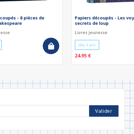
coupés - 8 pièces de
Papiers découpés - Les vo
hakespeare
secrets de loup
nesse
Livres jeunesse
dès 3 ans
24.95 €