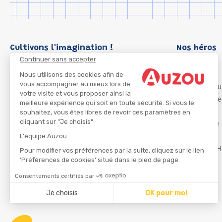
Cultivons l'imagination !
Nos héros
Continuer sans accepter
Loup
P'tit Loup
Nous utilisons des cookies afin de
vous accompagner au mieux lors de
Les Héros du
votre visite et vous proposer ainsi la
Les Influenc
meilleure expérience qui soit en toute sécurité. Si vous le
Migali
souhaitez, vous êtes libres de revoir ces paramètres en
cliquant sur "Je choisis"
Petite Taupe
Azuro
L'équipe Auzou
Ma Boîte à H
Pour modifier vos préférences par la suite, cliquez sur le lien
'Préférences de cookies' situé dans le pied de page.
Consentements certifiés par
CGU
Je choisis
OK pour moi
Axeptio consent
Plateforme de Gestion du Consentement : Personnalisez
Notre plateforme vous permet d'adapter et de gérer vos 