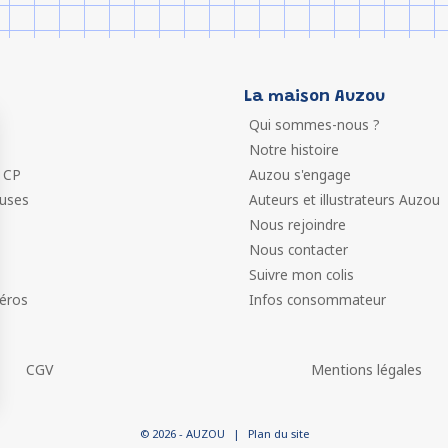
La maison Auzou
Qui sommes-nous ?
Notre histoire
 CP
Auzou s'engage
euses
Auteurs et illustrateurs Auzou
Nous rejoindre
Nous contacter
Suivre mon colis
éros
Infos consommateur
CGV
Mentions légales
 vos Options
© 2026 - AUZOU
|
Plan du site
paramètres de confidentialité, en garantissant la conformit