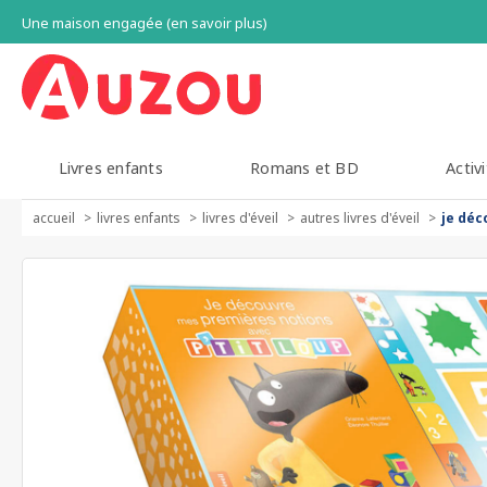
Une maison engagée (en savoir plus)
Livres enfants
Romans et BD
Activi
accueil
livres enfants
livres d'éveil
autres livres d'éveil
je déc