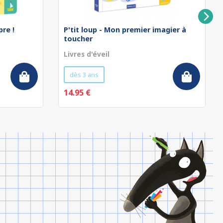
pre !
P'tit loup - Mon premier imagier à
toucher
Livres d'éveil
dès 3 ans
14.95 €