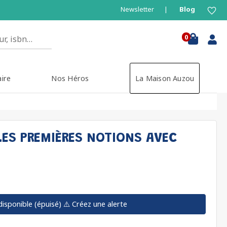
Newsletter
Blog
0
aire
Nos Héros
La Maison Auzou
LES PREMIÈRES NOTIONS AVEC
disponible (épuisé)
⚠️ Créez une alerte