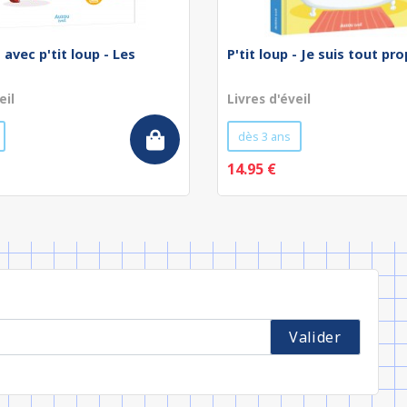
 avec p'tit loup - Les
P'tit loup - Je suis tout pro
eil
Livres d'éveil
dès 3 ans
14.95 €