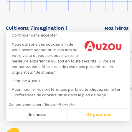
Cultivons l'imagination !
Nos héros
Continuer sans accepter
Loup
P'tit Loup
Nous utilisons des cookies afin de
vous accompagner au mieux lors de
Les Héros du
votre visite et vous proposer ainsi la
Les Influenc
meilleure expérience qui soit en toute sécurité. Si vous le
Migali
souhaitez, vous êtes libres de revoir ces paramètres en
cliquant sur "Je choisis"
Petite Taupe
Azuro
L'équipe Auzou
Ma Boîte à H
Pour modifier vos préférences par la suite, cliquez sur le lien
'Préférences de cookies' situé dans le pied de page.
Consentements certifiés par
CGU
Je choisis
OK pour moi
Axeptio consent
Plateforme de Gestion du Consentement : Personnalisez
Notre plateforme vous permet d'adapter et de gérer vos 