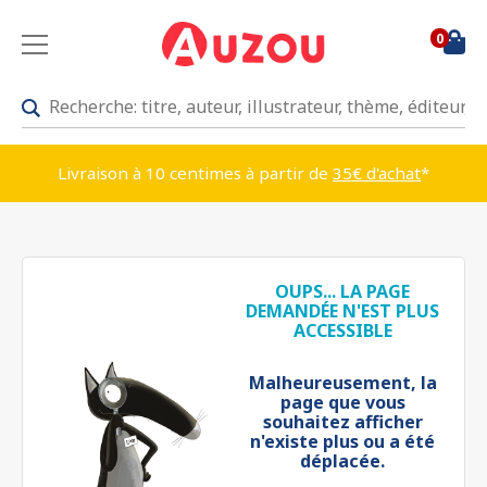
0
Livraison à 10 centimes à partir de
35€ d'achat
*
OUPS... LA PAGE
DEMANDÉE N'EST PLUS
ACCESSIBLE
Malheureusement, la
page que vous
souhaitez afficher
n'existe plus ou a été
déplacée.