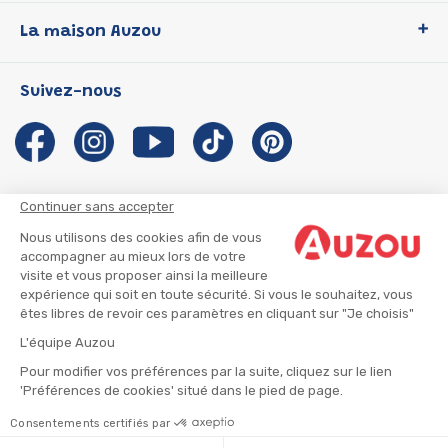
Loup
La maison Auzou
P'tit Loup
Les Héros du CP
Qui sommes-nous ?
Suivez-nous
Les Influenceuses
Notre histoire
Migali
Auzou s'engage
Petite Taupe
Auteurs et illustrateurs Auzou
Azuro
Nous rejoindre
Continuer sans accepter
Ma Boîte à Héros
Nous contacter
Nous utilisons des cookies afin de vous
CGU
Suivre mon colis
accompagner au mieux lors de votre
visite et vous proposer ainsi la meilleure
Infos consommateur
CGV
expérience qui soit en toute sécurité. Si vous le souhaitez, vous
Mentions légales
êtes libres de revoir ces paramètres en cliquant sur "Je choisis"
Nous rejoindre
L'équipe Auzou
Pour modifier vos préférences par la suite, cliquez sur le lien
'Préférences de cookies' situé dans le pied de page.
© 2026 - AUZOU
|
Plan du site
Consentements certifiés par