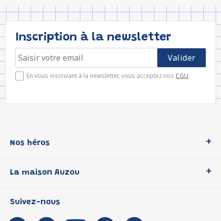
Inscription à la newsletter
En vous inscrivant à la newsletter, vous acceptez nos
CGU
.
Nos héros
Loup
La maison Auzou
P'tit Loup
Les Héros du CP
Qui sommes-nous ?
Suivez-nous
Les Influenceuses
Notre histoire