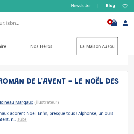
Newsletter
Blog
0
aire
Nos Héros
La Maison Auzou
ROMAN DE L'AVENT - LE NOËL DES
oineau Margaux
(illustrateur)
imaux adorent Noël. Enfin, presque tous ! Alphonse, un ours
ent, n...
suite