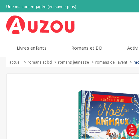
Une maison engagée (en savoir plus)
Livres enfants
Romans et BD
Activi
accueil
romans et bd
romans jeunesse
romans de l'avent
mo