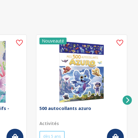
ifs -
500 autocollants azuro
Activités
dès 5 ans