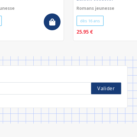
unesse
Romans jeunesse
dès 16 ans
25.95 €