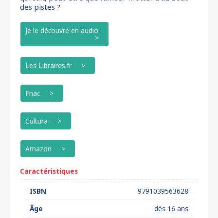
des pistes ?
Je le découvre en audio
Les Libraires.fr
Fnac
Cultura
Amazon
Caractéristiques
ISBN
9791039563628
Âge
dès 16 ans