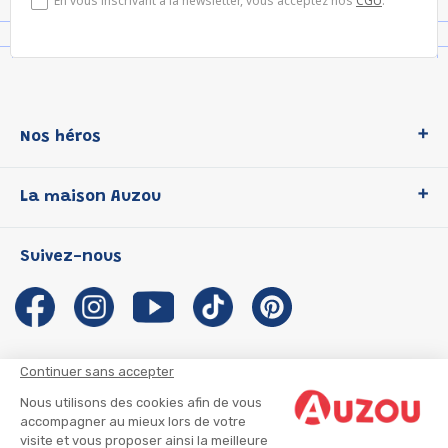
En vous inscrivant à la newsletter, vous acceptez nos
CGU
.
Nos héros
Loup
La maison Auzou
P'tit Loup
Les Héros du CP
Qui sommes-nous ?
Suivez-nous
Les Influenceuses
Notre histoire
Migali
Auzou s'engage
Petite Taupe
Auteurs et illustrateurs Auzou
Azuro
Nous rejoindre
Continuer sans accepter
Ma Boîte à Héros
Nous contacter
Nous utilisons des cookies afin de vous
CGU
Suivre mon colis
accompagner au mieux lors de votre
visite et vous proposer ainsi la meilleure
Infos consommateur
CGV