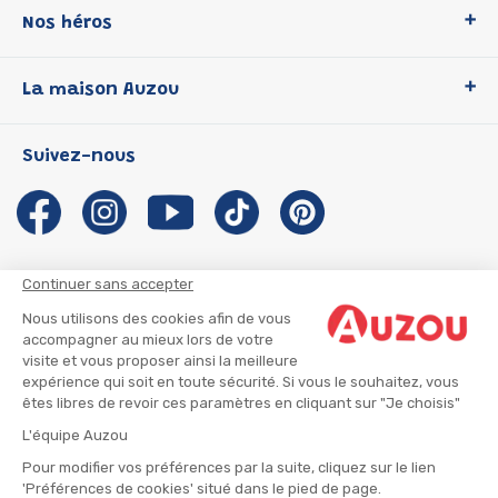
Nos héros
Loup
La maison Auzou
P'tit Loup
Les Héros du CP
Qui sommes-nous ?
Suivez-nous
Les Influenceuses
Notre histoire
Migali
Auzou s'engage
Petite Taupe
Auteurs et illustrateurs Auzou
Azuro
Nous rejoindre
Continuer sans accepter
Ma Boîte à Héros
Nous contacter
Nous utilisons des cookies afin de vous
CGU
Suivre mon colis
accompagner au mieux lors de votre
visite et vous proposer ainsi la meilleure
Infos consommateur
CGV
expérience qui soit en toute sécurité. Si vous le souhaitez, vous
Mentions légales
êtes libres de revoir ces paramètres en cliquant sur "Je choisis"
Nous rejoindre
L'équipe Auzou
Pour modifier vos préférences par la suite, cliquez sur le lien
'Préférences de cookies' situé dans le pied de page.