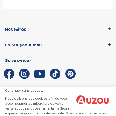
Nos héros
Loup
La maison Auzou
P'tit Loup
Les Héros du CP
Qui sommes-nous ?
Suivez-nous
Les Influenceuses
Notre histoire
Migali
Auzou s'engage
Petite Taupe
Auteurs et illustrateurs Auzou
Azuro
Nous rejoindre
Continuer sans accepter
Ma Boîte à Héros
Nous contacter
Nous utilisons des cookies afin de vous
CGU
Suivre mon colis
accompagner au mieux lors de votre
visite et vous proposer ainsi la meilleure
Infos consommateur
CGV
expérience qui soit en toute sécurité. Si vous le souhaitez, vous