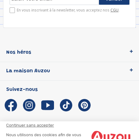
En vous inscrivant à la newsletter, vous acceptez nos
CGU
.
Nos héros
Loup
La maison Auzou
P'tit Loup
Les Héros du CP
Qui sommes-nous ?
Suivez-nous
Les Influenceuses
Notre histoire
Migali
Auzou s'engage
Petite Taupe
Auteurs et illustrateurs Auzou
Azuro
Nous rejoindre
Continuer sans accepter
Ma Boîte à Héros
Nous contacter
Nous utilisons des cookies afin de vous
CGU
Suivre mon colis