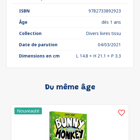
ISBN
9782733892923
Âge
dès 1 ans
Collection
Divers livres tissu
Date de parution
04/03/2021
Dimensions en cm
L 14.8 × H 21.1 × P 3.3
Du même âge