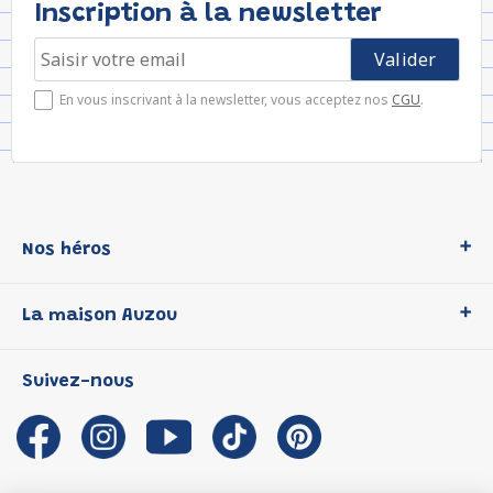
Inscription à la newsletter
En vous inscrivant à la newsletter, vous acceptez nos
CGU
.
Nos héros
Loup
La maison Auzou
P'tit Loup
Les Héros du CP
Qui sommes-nous ?
Suivez-nous
Les Influenceuses
Notre histoire
Migali
Auzou s'engage
Petite Taupe
Auteurs et illustrateurs Auzou
Azuro
Nous rejoindre