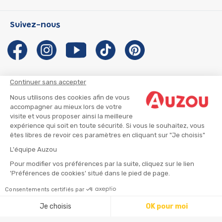
Les Héros du CP
Qui sommes-nous ?
Suivez-nous
Les Influenceuses
Notre histoire
Migali
Auzou s'engage
Petite Taupe
Auteurs et illustrateurs Auzou
Azuro
Nous rejoindre
Continuer sans accepter
Ma Boîte à Héros
Nous contacter
Nous utilisons des cookies afin de vous
CGU
Suivre mon colis
accompagner au mieux lors de votre
visite et vous proposer ainsi la meilleure
Infos consommateur
CGV
expérience qui soit en toute sécurité. Si vous le souhaitez, vous
Mentions légales
êtes libres de revoir ces paramètres en cliquant sur "Je choisis"
Nous rejoindre
L'équipe Auzou
Pour modifier vos préférences par la suite, cliquez sur le lien
'Préférences de cookies' situé dans le pied de page.
© 2026 - AUZOU
|
Plan du site
Consentements certifiés par
Ajouter au panier
Je choisis
OK pour moi