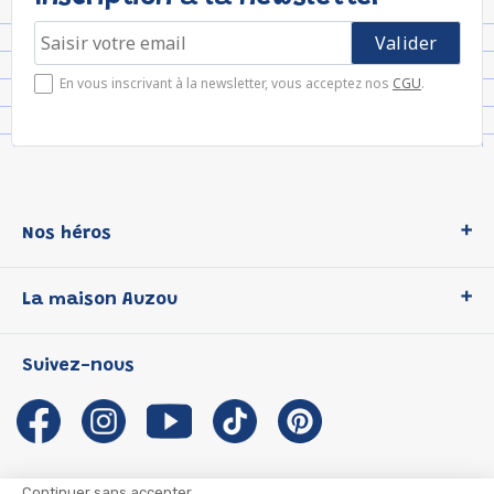
En vous inscrivant à la newsletter, vous acceptez nos
CGU
.
Nos héros
Loup
La maison Auzou
P'tit Loup
Les Héros du CP
Qui sommes-nous ?
Suivez-nous
Les Influenceuses
Notre histoire
Migali
Auzou s'engage
Petite Taupe
Auteurs et illustrateurs Auzou
Azuro
Nous rejoindre
Continuer sans accepter