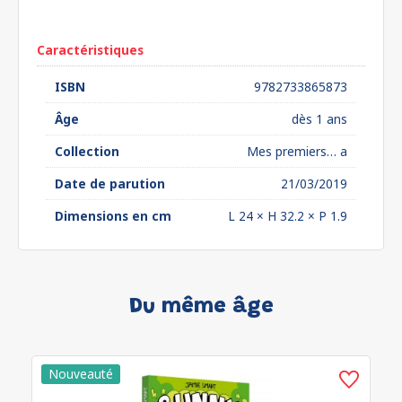
euros*
Caractéristiques
ISBN
9782733865873
Âge
dès 1 ans
Collection
Mes premiers… a
Date de parution
21/03/2019
Dimensions en cm
L 24 × H 32.2 × P 1.9
Du même âge