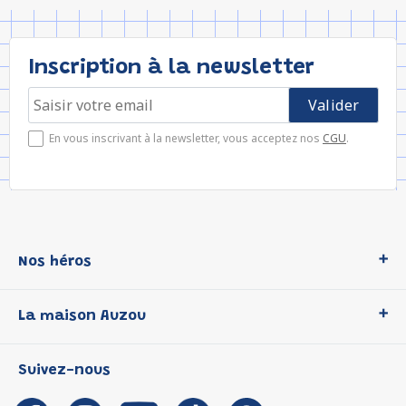
Inscription à la newsletter
En vous inscrivant à la newsletter, vous acceptez nos
CGU
.
Nos héros
Loup
La maison Auzou
P'tit Loup
Les Héros du CP
Qui sommes-nous ?
Suivez-nous
Les Influenceuses
Notre histoire
Migali
Auzou s'engage