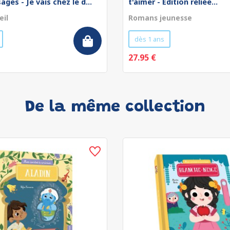
ges - Je vais chez le d...
t'aimer - Édition reliée...
eil
Romans jeunesse
dès 1 ans
27.95 €
De la même collection