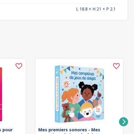
L 18.8 × H 21 × P 2.1
rs pour
Mes premiers sonores - Mes