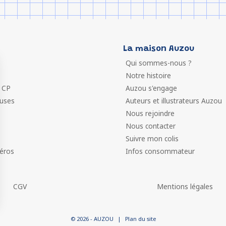
La maison Auzou
Qui sommes-nous ?
Notre histoire
 CP
Auzou s'engage
euses
Auteurs et illustrateurs Auzou
Nous rejoindre
Nous contacter
Suivre mon colis
éros
Infos consommateur
CGV
Mentions légales
 vos Options
© 2026 - AUZOU
|
Plan du site
paramètres de confidentialité, en garantissant la conformit