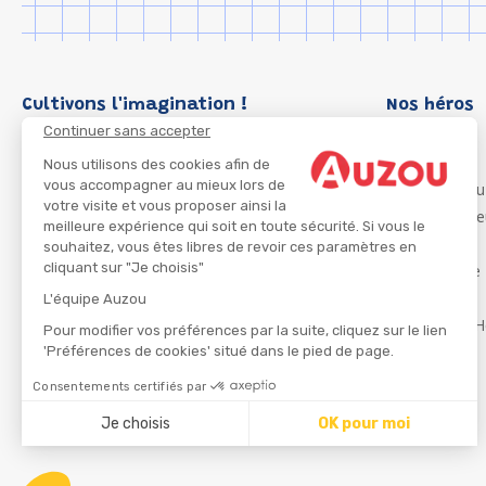
Cultivons l'imagination !
Nos héros
Continuer sans accepter
Loup
P'tit Loup
Nous utilisons des cookies afin de
vous accompagner au mieux lors de
Les Héros du
votre visite et vous proposer ainsi la
Les Influenc
meilleure expérience qui soit en toute sécurité. Si vous le
Migali
souhaitez, vous êtes libres de revoir ces paramètres en
cliquant sur "Je choisis"
Petite Taupe
Azuro
L'équipe Auzou
Ma Boîte à H
Pour modifier vos préférences par la suite, cliquez sur le lien
'Préférences de cookies' situé dans le pied de page.
Consentements certifiés par
CGU
Je choisis
OK pour moi
Axeptio consent
Plateforme de Gestion du Consentement : Personnalisez
Notre plateforme vous permet d'adapter et de gérer vos 