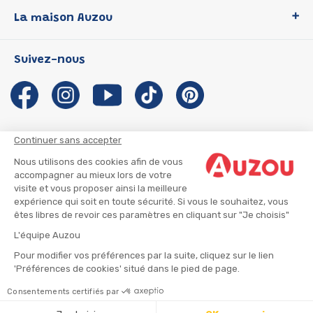
Loup
La maison Auzou
P'tit Loup
Les Héros du CP
Qui sommes-nous ?
Suivez-nous
Les Influenceuses
Notre histoire
Migali
Auzou s'engage
Petite Taupe
Auteurs et illustrateurs Auzou
Azuro
Nous rejoindre
Continuer sans accepter
Ma Boîte à Héros
Nous contacter
Nous utilisons des cookies afin de vous
CGU
Suivre mon colis
accompagner au mieux lors de votre
visite et vous proposer ainsi la meilleure
Infos consommateur
CGV
expérience qui soit en toute sécurité. Si vous le souhaitez, vous
Mentions légales
êtes libres de revoir ces paramètres en cliquant sur "Je choisis"
Nous rejoindre
L'équipe Auzou
Pour modifier vos préférences par la suite, cliquez sur le lien
'Préférences de cookies' situé dans le pied de page.
© 2026 - AUZOU
|
Plan du site
Consentements certifiés par
⚠️ Créez une alerte