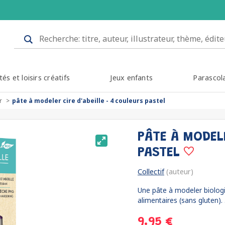
tés et loisirs créatifs
Jeux enfants
Parascol
r
pâte à modeler cire d'abeille - 4 couleurs pastel
PÂTE À MODELE
PASTEL
Collectif
(auteur)
Une pâte à modeler biologiq
alimentaires (sans gluten). .
9.95 €