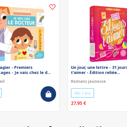
agier - Premiers
Un jour, une lettre - 31 jou
ges - Je vais chez le d...
t'aimer - Édition reliée...
eil
Romans jeunesse
dès 1 ans
27.95 €