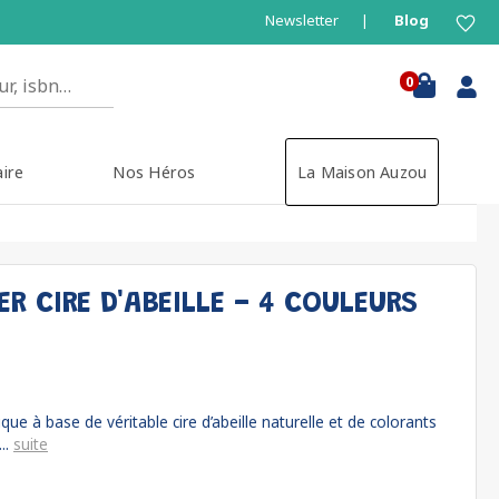
Newsletter
Blog
0
aire
Nos Héros
La Maison Auzou
R CIRE D'ABEILLE - 4 COULEURS
ue à base de véritable cire d’abeille naturelle et de colorants
..
suite