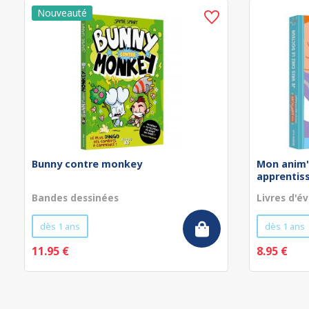
Bunny contre monkey
Mon anim'
apprentissa
Bandes dessinées
Livres d'év
dès 1 ans
dès 1 ans
11.95 €
8.95 €