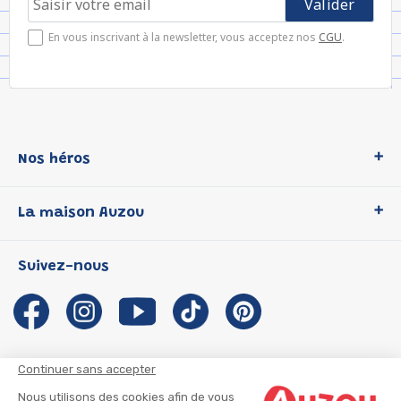
En vous inscrivant à la newsletter, vous acceptez nos
CGU
.
Nos héros
Loup
La maison Auzou
P'tit Loup
Les Héros du CP
Qui sommes-nous ?
Suivez-nous
Les Influenceuses
Notre histoire
Migali
Auzou s'engage
Petite Taupe
Auteurs et illustrateurs Auzou
Azuro
Nous rejoindre
Continuer sans accepter
Ma Boîte à Héros
Nous contacter
Nous utilisons des cookies afin de vous