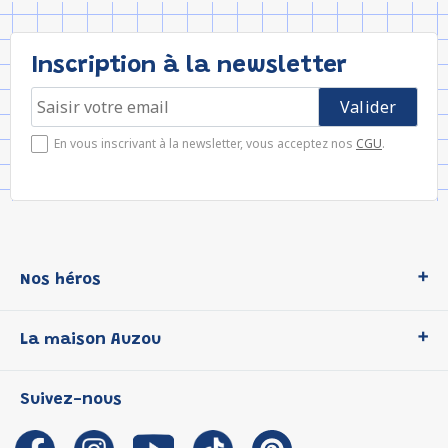
Inscription à la newsletter
En vous inscrivant à la newsletter, vous acceptez nos
CGU
.
Nos héros
Loup
La maison Auzou
P'tit Loup
Les Héros du CP
Qui sommes-nous ?
Suivez-nous
Les Influenceuses
Notre histoire
Migali
Auzou s'engage