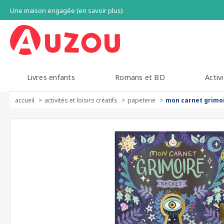
Une maison engagée (en savoir plus)
Livres enfants
Romans et BD
Activi
accueil
activités et loisirs créatifs
papeterie
mon carnet grimoi