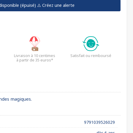
disponible (épuisé)
⚠️ Créez une alerte
Livraison à 10 centimes
Satisfait ou remboursé
à partir de 35 euros*
ondes magiques.
9791039526029
dès 6 ans