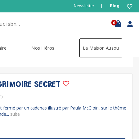
Newsletter
Blog
0
aire
Nos Héros
La Maison Auzou
RIMOIRE SECRET
r)
t fermé par un cadenas illustré par Paula McGloin, sur le thème
nde...
suite