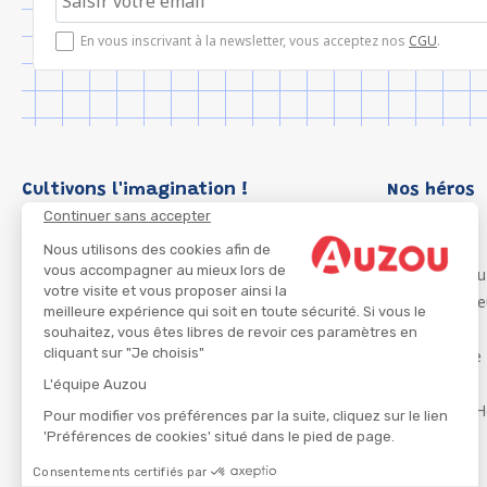
En vous inscrivant à la newsletter, vous acceptez nos
CGU
.
Cultivons l'imagination !
Nos héros
Continuer sans accepter
Loup
P'tit Loup
Nous utilisons des cookies afin de
vous accompagner au mieux lors de
Les Héros du
votre visite et vous proposer ainsi la
Les Influenc
meilleure expérience qui soit en toute sécurité. Si vous le
Migali
souhaitez, vous êtes libres de revoir ces paramètres en
cliquant sur "Je choisis"
Petite Taupe
Azuro
L'équipe Auzou
Ma Boîte à H
Pour modifier vos préférences par la suite, cliquez sur le lien
'Préférences de cookies' situé dans le pied de page.
Consentements certifiés par
CGU