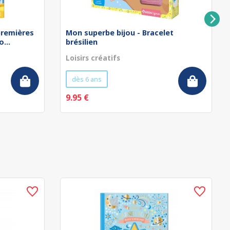
remières
Mon superbe bijou - Bracelet
...
brésilien
Loisirs créatifs
dès 6 ans
9.95 €