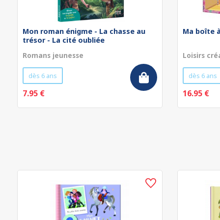
Mon roman énigme - La chasse au
Ma boîte à
trésor - La cité oubliée
Romans jeunesse
Loisirs cré
dès 6 ans
dès 6 ans
7.95 €
16.95 €