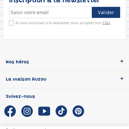
Inscription à la newsletter
En vous inscrivant à la newsletter, vous acceptez nos
CGU
.
Nos héros
Loup
La maison Auzou
P'tit Loup
Les Héros du CP
Qui sommes-nous ?
Suivez-nous
Les Influenceuses
Notre histoire
Migali
Auzou s'engage
Petite Taupe
Auteurs et illustrateurs Auzou
Azuro
Nous rejoindre