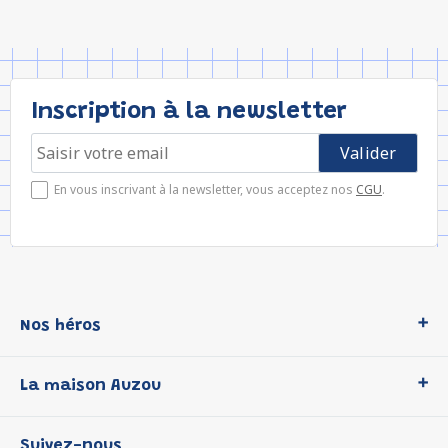
Inscription à la newsletter
En vous inscrivant à la newsletter, vous acceptez nos
CGU
.
Nos héros
Loup
La maison Auzou
P'tit Loup
Les Héros du CP
Qui sommes-nous ?
Suivez-nous