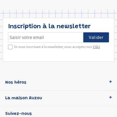
Inscription à la newsletter
En vous inscrivant à la newsletter, vous acceptez nos
CGU
.
Nos héros
Loup
La maison Auzou
P'tit Loup
Les Héros du CP
Qui sommes-nous ?
Suivez-nous
Les Influenceuses
Notre histoire