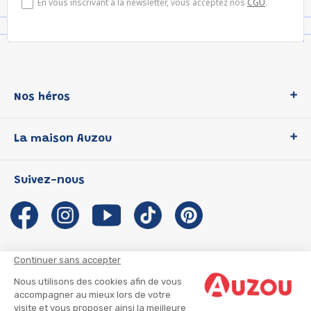
En vous inscrivant à la newsletter, vous acceptez nos
CGU
.
Nos héros
Loup
La maison Auzou
P'tit Loup
Les Héros du CP
Qui sommes-nous ?
Suivez-nous
Les Influenceuses
Notre histoire
Migali
Auzou s'engage
Petite Taupe
Auteurs et illustrateurs Auzou
Azuro
Nous rejoindre
Continuer sans accepter
Ma Boîte à Héros
Nous contacter
Nous utilisons des cookies afin de vous
CGU
Suivre mon colis
accompagner au mieux lors de votre
visite et vous proposer ainsi la meilleure