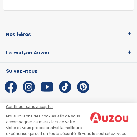
Nos héros
Loup
La maison Auzou
P'tit Loup
Les Héros du CP
Qui sommes-nous ?
Suivez-nous
Les Influenceuses
Notre histoire
Migali
Auzou s'engage
Petite Taupe
Auteurs et illustrateurs Auzou
Azuro
Nous rejoindre
Continuer sans accepter
Ma Boîte à Héros
Nous contacter
Nous utilisons des cookies afin de vous
CGU
Suivre mon colis
accompagner au mieux lors de votre
visite et vous proposer ainsi la meilleure
Infos consommateur
CGV
expérience qui soit en toute sécurité. Si vous le souhaitez, vous