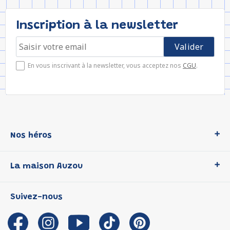
Inscription à la newsletter
En vous inscrivant à la newsletter, vous acceptez nos
CGU
.
Nos héros
Loup
La maison Auzou
P'tit Loup
Les Héros du CP
Qui sommes-nous ?
Suivez-nous
Les Influenceuses
Notre histoire
Migali
Auzou s'engage