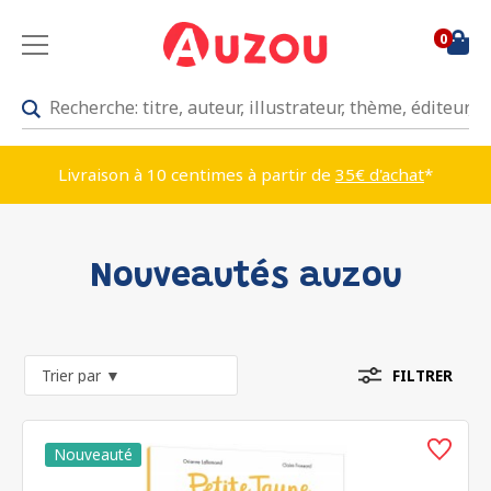
0
Livraison à 10 centimes à partir de
35€ d'achat
*
Nouveautés auzou
FILTRER