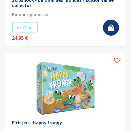
Skipshock - Le train des mondes - Édition reliée
collector
Romans jeunesse
dès 97 ans
24.95 €
P'tit jeu - Happy froggy