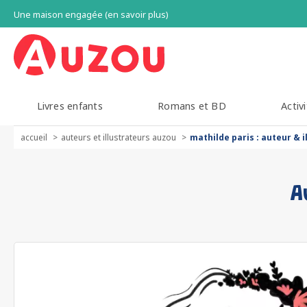
Une maison engagée (en savoir plus)
Livres enfants
Romans et BD
Activi
accueil
auteurs et illustrateurs auzou
mathilde paris : auteur & i
A