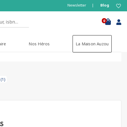
Newsletter
Blog
0
aire
Nos Héros
La Maison Auzou
(1)
s