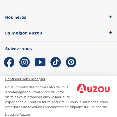
Nos héros
Loup
La maison Auzou
P'tit Loup
Les Héros du CP
Qui sommes-nous ?
Suivez-nous
Les Influenceuses
Notre histoire
Migali
Auzou s'engage
Petite Taupe
Auteurs et illustrateurs Auzou
Azuro
Nous rejoindre
Continuer sans accepter
Ma Boîte à Héros
Nous contacter
Nous utilisons des cookies afin de vous
CGU
Suivre mon colis
accompagner au mieux lors de votre
visite et vous proposer ainsi la meilleure
Infos consommateur
CGV
expérience qui soit en toute sécurité. Si vous le souhaitez, vous
Mentions légales
êtes libres de revoir ces paramètres en cliquant sur "Je choisis"
Nous rejoindre
L'équipe Auzou