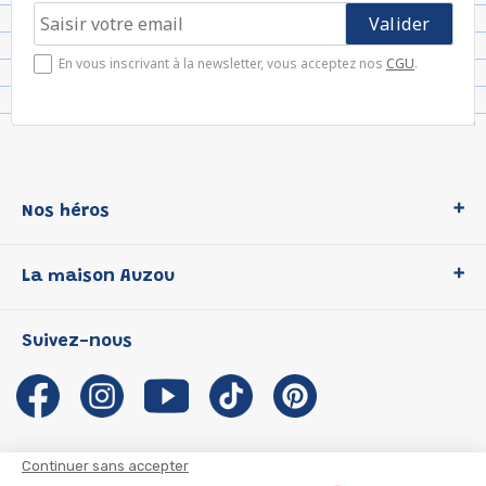
En vous inscrivant à la newsletter, vous acceptez nos
CGU
.
Nos héros
Loup
La maison Auzou
P'tit Loup
Les Héros du CP
Qui sommes-nous ?
Suivez-nous
Les Influenceuses
Notre histoire
Migali
Auzou s'engage
Petite Taupe
Auteurs et illustrateurs Auzou
Azuro
Nous rejoindre
Continuer sans accepter
Ma Boîte à Héros
Nous contacter