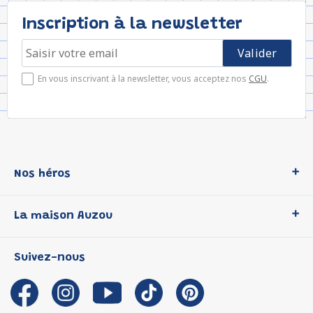
Inscription à la newsletter
En vous inscrivant à la newsletter, vous acceptez nos
CGU
.
Nos héros
Loup
La maison Auzou
P'tit Loup
Les Héros du CP
Qui sommes-nous ?
Suivez-nous
Les Influenceuses
Notre histoire
Migali
Auzou s'engage
Petite Taupe
Auteurs et illustrateurs Auzou