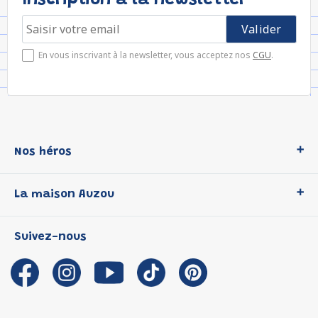
Inscription à la newsletter
En vous inscrivant à la newsletter, vous acceptez nos
CGU
.
Nos héros
Loup
La maison Auzou
P'tit Loup
Les Héros du CP
Qui sommes-nous ?
Suivez-nous
Les Influenceuses
Notre histoire
Migali
Auzou s'engage
Petite Taupe
Auteurs et illustrateurs Auzou
Azuro
Nous rejoindre