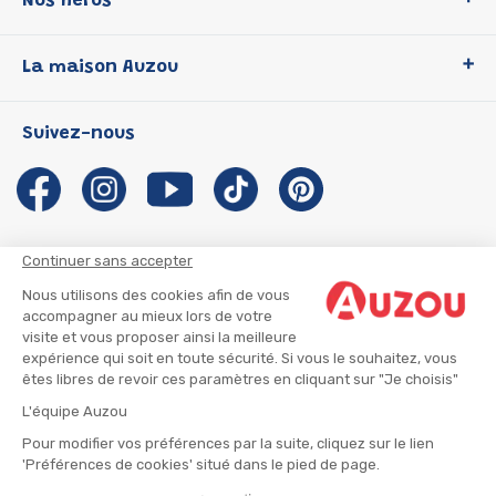
Nos héros
Loup
La maison Auzou
P'tit Loup
Les Héros du CP
Qui sommes-nous ?
Suivez-nous
Les Influenceuses
Notre histoire
Migali
Auzou s'engage
Petite Taupe
Auteurs et illustrateurs Auzou
Azuro
Nous rejoindre
Continuer sans accepter
Ma Boîte à Héros
Nous contacter
Nous utilisons des cookies afin de vous
CGU
Suivre mon colis
accompagner au mieux lors de votre
visite et vous proposer ainsi la meilleure
Infos consommateur
CGV
expérience qui soit en toute sécurité. Si vous le souhaitez, vous
Mentions légales
êtes libres de revoir ces paramètres en cliquant sur "Je choisis"
Nous rejoindre
L'équipe Auzou
Pour modifier vos préférences par la suite, cliquez sur le lien
'Préférences de cookies' situé dans le pied de page.