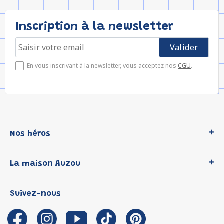
Inscription à la newsletter
En vous inscrivant à la newsletter, vous acceptez nos
CGU
.
Nos héros
Loup
La maison Auzou
P'tit Loup
Les Héros du CP
Qui sommes-nous ?
Suivez-nous
Les Influenceuses
Notre histoire
Migali
Auzou s'engage