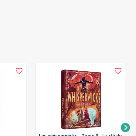
Les whisperwicks - Tome 3 - La clé de