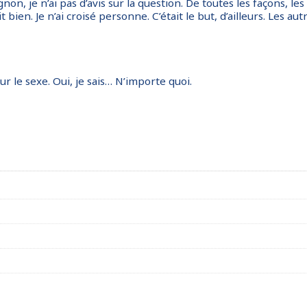
non, je n’ai pas d’avis sur la question. De toutes les façons, les
t bien. Je n’ai croisé personne. C’était le but, d’ailleurs. Les aut
r le sexe. Oui, je sais… N’importe quoi.