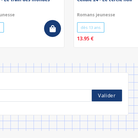
unesse
Romans jeunesse
s
dès 13 ans
13.95 €