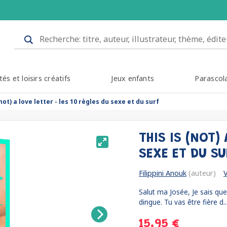
tés et loisirs créatifs
Jeux enfants
Parascol
(not) a love letter - les 10 règles du sexe et du surf
THIS IS (NOT)
SEXE ET DU S
Filippini Anouk
(auteur)
V
Salut ma Josée, Je sais que j
dingue. Tu vas être fière d..
15.95 €