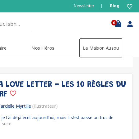
Newsletter
Blog
0
aire
Nos Héros
La Maison Auzou
 A LOVE LETTER - LES 10 RÈGLES DU
URF
ardelle Myrtille
(illustrateur)
e t’ai déjà écrit aujourd’hui, mais il s’est passé un truc de
.
suite