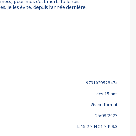
 mecs, pour moi, c’est mort. Tu le sais.
res, je les évite, depuis l’année dernière.
9791039528474
dès 15 ans
Grand format
25/08/2023
L 15.2 × H 21 × P 3.3