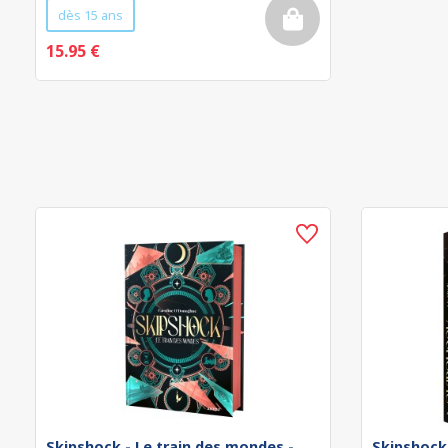
dès 15 ans
15.95 €
Skipshock - Le train des mondes -
Skipshock