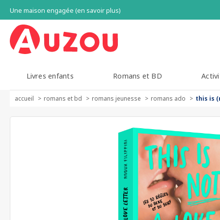
Une maison engagée (en savoir plus)
Livres enfants
Romans et BD
Activi
accueil
romans et bd
romans jeunesse
romans ado
this is 