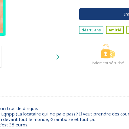
In
dès 15 ans
Amitié
Paiement sécurisé
sé un truc de dingue.
la Lqnpp (La locataire qui ne paie pas) ? Il veut prendre des cour
non devant tout le monde, Gramboise et tout ça.
c’est 35 euros.