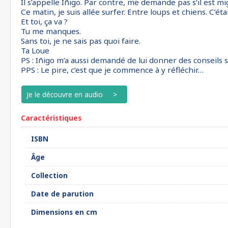
Il s’appelle Iñigo. Par contre, me demande pas s’il est mig
Ce matin, je suis allée surfer. Entre loups et chiens. C’étai
Et toi, ça va ?
Tu me manques.
Sans toi, je ne sais pas quoi faire.
Ta Loue
PS : Iñigo m’a aussi demandé de lui donner des conseils su
PPS : Le pire, c’est que je commence à y réfléchir…
Je le découvre en audio
Caractéristiques
ISBN
Âge
Collection
Date de parution
Dimensions en cm