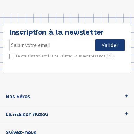
Inscription à la newsletter
En vous inscrivant à la newsletter, vous acceptez nos
CGU
.
Nos héros
Loup
La maison Auzou
P'tit Loup
Les Héros du CP
Qui sommes-nous ?
Suivez-nous