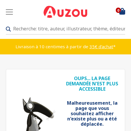
0
Livraison à 10 centimes à partir de
35€ d'achat
*
OUPS... LA PAGE
DEMANDÉE N'EST PLUS
ACCESSIBLE
Malheureusement, la
page que vous
souhaitez afficher
n'existe plus ou a été
déplacée.