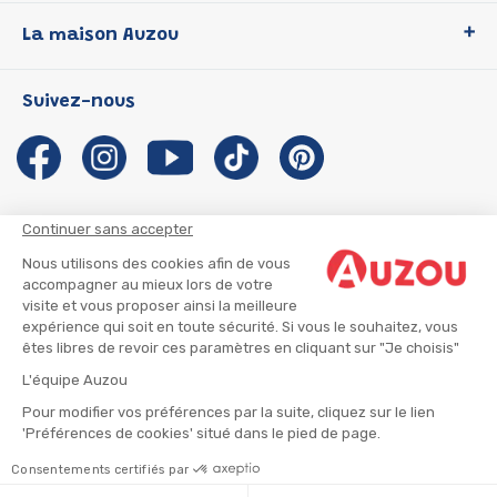
Loup
La maison Auzou
P'tit Loup
Les Héros du CP
Qui sommes-nous ?
Suivez-nous
Les Influenceuses
Notre histoire
Migali
Auzou s'engage
Petite Taupe
Auteurs et illustrateurs Auzou
Azuro
Nous rejoindre
Continuer sans accepter
Ma Boîte à Héros
Nous contacter
Nous utilisons des cookies afin de vous
CGU
Suivre mon colis
accompagner au mieux lors de votre
visite et vous proposer ainsi la meilleure
Infos consommateur
CGV
expérience qui soit en toute sécurité. Si vous le souhaitez, vous
Mentions légales
êtes libres de revoir ces paramètres en cliquant sur "Je choisis"
Nous rejoindre
L'équipe Auzou
Pour modifier vos préférences par la suite, cliquez sur le lien
'Préférences de cookies' situé dans le pied de page.
© 2026 - AUZOU
|
Plan du site
Consentements certifiés par