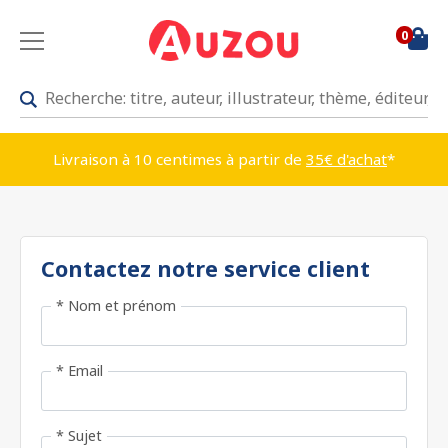
0
Livraison à 10 centimes à partir de
35€ d'achat
*
Contactez notre service client
* Nom et prénom
* Email
* Sujet