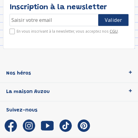
Inscription à la newsletter
En vous inscrivant à la newsletter, vous acceptez nos
CGU
.
Nos héros
Loup
La maison Auzou
P'tit Loup
Les Héros du CP
Qui sommes-nous ?
Suivez-nous
Les Influenceuses
Notre histoire
Migali
Auzou s'engage
Petite Taupe
Auteurs et illustrateurs Auzou